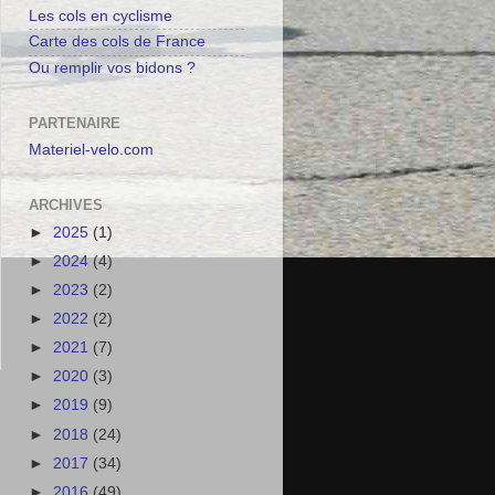
Les cols en cyclisme
Carte des cols de France
Ou remplir vos bidons ?
PARTENAIRE
Materiel-velo.com
ARCHIVES
►
2025
(1)
►
2024
(4)
►
2023
(2)
►
2022
(2)
►
2021
(7)
►
2020
(3)
►
2019
(9)
►
2018
(24)
►
2017
(34)
►
2016
(49)