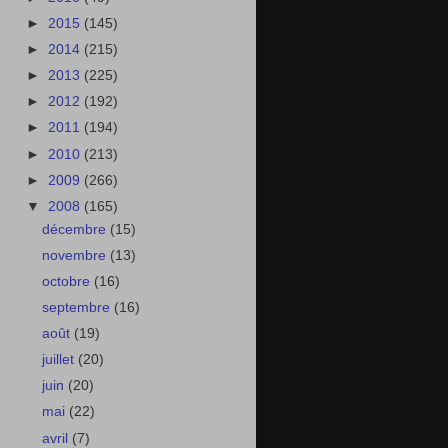
►
2015
(145)
►
2014
(215)
►
2013
(225)
►
2012
(192)
►
2011
(194)
►
2010
(213)
►
2009
(266)
▼
2008
(165)
décembre
(15)
novembre
(13)
octobre
(16)
septembre
(16)
août
(19)
juillet
(20)
juin
(20)
mai
(22)
avril
(7)