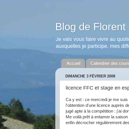
Blog de Florent 
Je vais vous faire vivre au quo
auxquelles je participe, mes diffé
Accueil
Calendrier des cour
DIMANCHE 3 FÉVRIER 2008
licence FFC et stage en e
Ca y est : ce mercredi je me suis 
l'obtention d'une licence auprès 
jugé apte à la compétition : j'ai do
Me voilà prêt à entamer la saison 
enfin décrocher régulièrement des