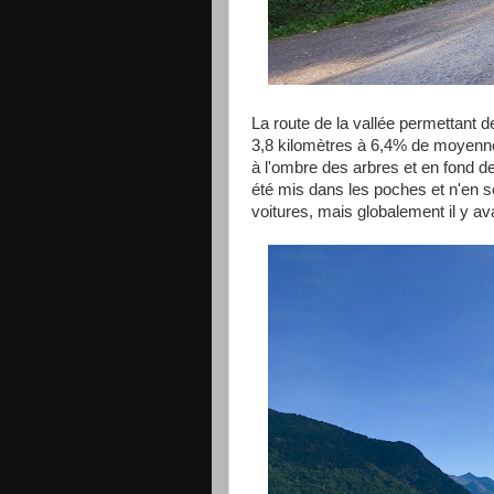
La route de la vallée permettant d
3,8 kilomètres à 6,4% de moyenne 
à l'ombre des arbres et en fond de v
été mis dans les poches et n'en se
voitures, mais globalement il y ava