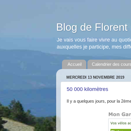
Blog de Florent 
Je vais vous faire vivre au quo
auxquelles je participe, mes diffé
Accueil
Calendrier des cour
MERCREDI 13 NOVEMBRE 2019
50 000 kilomètres
Il y a quelques jours, pour la 2èm