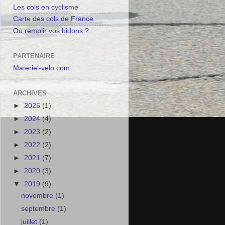
Les cols en cyclisme
Carte des cols de France
Ou remplir vos bidons ?
PARTENAIRE
Materiel-velo.com
ARCHIVES
►
2025
(1)
►
2024
(4)
►
2023
(2)
►
2022
(2)
►
2021
(7)
►
2020
(3)
▼
2019
(9)
novembre
(1)
septembre
(1)
juillet
(1)