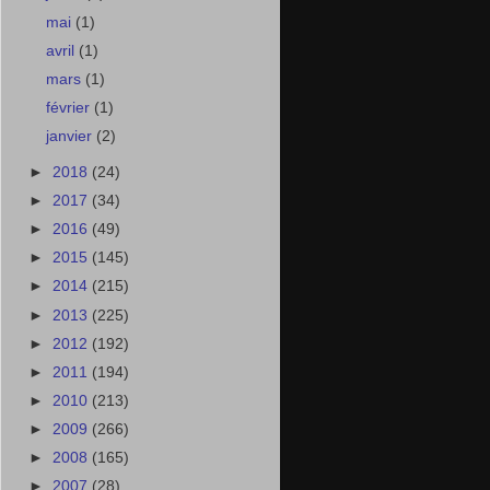
mai
(1)
avril
(1)
mars
(1)
février
(1)
janvier
(2)
►
2018
(24)
►
2017
(34)
►
2016
(49)
►
2015
(145)
►
2014
(215)
►
2013
(225)
►
2012
(192)
►
2011
(194)
►
2010
(213)
►
2009
(266)
►
2008
(165)
►
2007
(28)