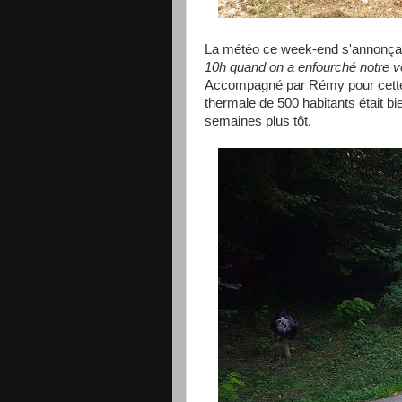
La météo ce week-end s'annonçait p
10h quand on a enfourché notre v
Accompagné par Rémy pour cette so
thermale de 500 habitants était bi
semaines plus tôt.