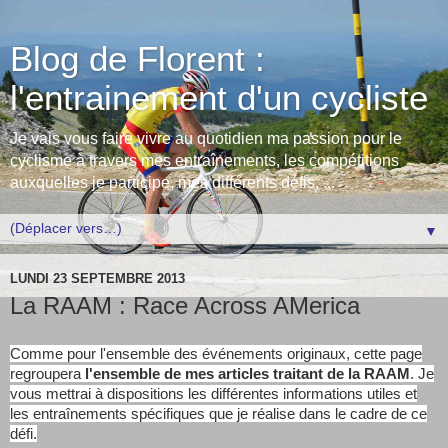
Blog de Florent :
l'entrainement d'un cycliste
Je vais vous faire vivre au quotidien ma passion pour le
cyclisme à travers mes entraînements, les compétitions
auxquelles je participe, mes différents défis, ...
▼
LUNDI 23 SEPTEMBRE 2013
La RAAM : Race Across AMerica
Comme pour l'ensemble des événements originaux, cette page
regroupera
l'ensemble de mes articles traitant de la RAAM
. Je
vous mettrai à dispositions les différentes informations utiles et
les entraînements spécifiques que je réalise dans le cadre de ce
défi.