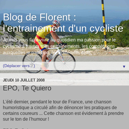
Blog de Florent :
l'entrainement d'un cycliste
Je vais vous faire vivre au quotidien ma passion pour le
cyclisme à travers mes entraînements, les compétitions
auxquelles je participe, mes différents défis, ...
▼
JEUDI 10 JUILLET 2008
EPO, Te Quiero
L'été dernier, pendant le tour de France, une chanson
humoristique a circulé afin de dénoncer les pratiques de
certains coureurs ... Cette chanson est évidement à prendre
sur le ton de l'humour !