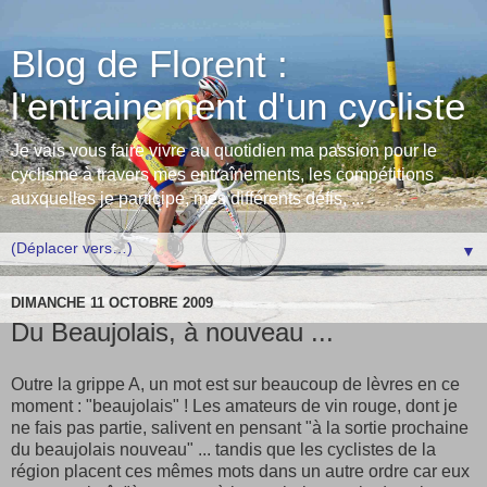
Blog de Florent :
l'entrainement d'un cycliste
Je vais vous faire vivre au quotidien ma passion pour le
cyclisme à travers mes entraînements, les compétitions
auxquelles je participe, mes différents défis, ...
▼
DIMANCHE 11 OCTOBRE 2009
Du Beaujolais, à nouveau ...
Outre la grippe A, un mot est sur beaucoup de lèvres en ce
moment : "beaujolais" ! Les amateurs de vin rouge, dont je
ne fais pas partie, salivent en pensant "à la sortie prochaine
du beaujolais nouveau" ... tandis que les cyclistes de la
région placent ces mêmes mots dans un autre ordre car eux