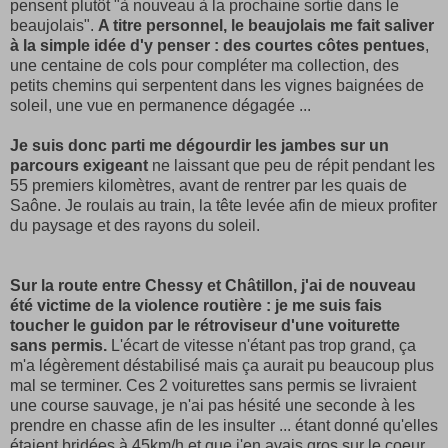
pensent plutôt "à nouveau à la prochaine sortie dans le
beaujolais".
A titre personnel, le beaujolais me fait saliver
à la simple idée d'y penser : des courtes côtes pentues
,
une centaine de cols pour compléter ma collection, des
petits chemins qui serpentent dans les vignes baignées de
soleil, une vue en permanence dégagée ...
Je suis donc parti me dégourdir les jambes sur un
parcours exigeant
ne laissant que peu de répit pendant les
55 premiers kilomètres, avant de rentrer par les quais de
Saône. Je roulais au train, la tête levée afin de mieux profiter
du paysage et des rayons du soleil.
Sur la route entre Chessy et Châtillon, j'ai de nouveau
été victime de la violence routière : je me suis fais
toucher le guidon par le rétroviseur d'une voiturette
sans permis.
L'écart de vitesse n'étant pas trop grand, ça
m'a légèrement déstabilisé mais ça aurait pu beaucoup plus
mal se terminer. Ces 2 voiturettes sans permis se livraient
une course sauvage, je n'ai pas hésité une seconde à les
prendre en chasse afin de les insulter ... étant donné qu'elles
étaient bridées à 45km/h et que j'en avais gros sur le coeur,