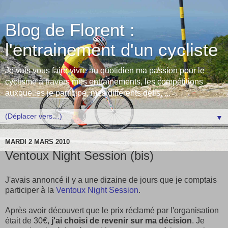
Blog de Florent :
l'entrainement d'un cycliste
Je vais vous faire vivre au quotidien ma passion pour le
cyclisme à travers mes entraînements, les compétitions
auxquelles je participe, mes différents défis, ...
▼
MARDI 2 MARS 2010
Ventoux Night Session (bis)
J'avais annoncé il y a une dizaine de jours que je comptais
participer à la
Ventoux Night Session
.
Après avoir découvert que le prix réclamé par l'organisation
était de 30€,
j'ai choisi de revenir sur ma décision
. Je