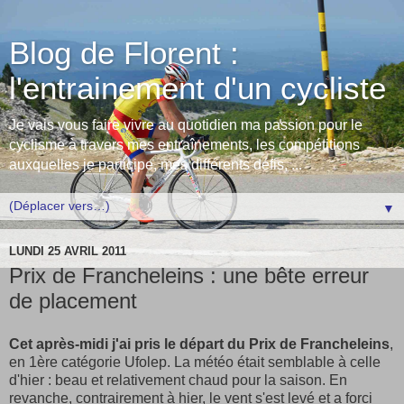
Blog de Florent :
l'entrainement d'un cycliste
Je vais vous faire vivre au quotidien ma passion pour le
cyclisme à travers mes entraînements, les compétitions
auxquelles je participe, mes différents défis, ...
▼
LUNDI 25 AVRIL 2011
Prix de Francheleins : une bête erreur
de placement
Cet après-midi j'ai pris le départ du Prix de Francheleins
,
en 1ère catégorie Ufolep. La météo était semblable à celle
d'hier : beau et relativement chaud pour la saison. En
revanche, contrairement à hier, le vent s'est levé et a forci