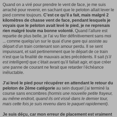
Quand on a viré pour prendre le vent de face, je me suis
arraché pour revenir, en sachant que le peloton allait lever le
pied comme toujours.
C'est ce qu'il a fait, mais malgré 2
kilomètres de chasse vent de face, pendant lesquels je
voyais que le peloton avait levé le pied, je ne reprenais
rien malgré toute ma bonne volonté.
Quand l'allure est
repartie de plus belle, je l'ai vu filer définitivement sans moi
... comme quelqu'un sur le quai d'une gare qui assiste au
départ d'un train contenant son amour perdu. Il se sent
impuissant, et sait pertinemment que le départ de ce train
n'est que la finalité de mauvais actes précédents. Il sait
(s'il
est intelligent)
que c'était avant qu'il fallait agir, et que créer
une panne de courant ne ferait que retarder l'échéance
inéluctable.
J'ai levé le pied pour récupérer en attendant le retour du
peloton de 2ème catégorie
au sein duquel j'ai terminé la
course sans encombres
(hormis une nouvelle petite frayeur,
au même endroit, quand ils ont vissé dans le dernier tour,
mais cette fois je suis revenu dans le paquet rapidement)
.
Je suis déçu, car mon erreur de placement est vraiment