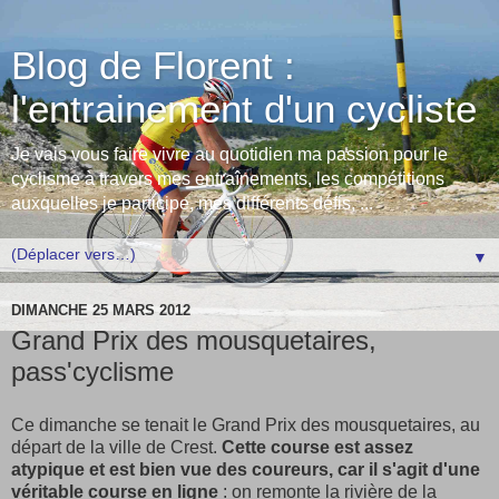
Blog de Florent :
l'entrainement d'un cycliste
Je vais vous faire vivre au quotidien ma passion pour le
cyclisme à travers mes entraînements, les compétitions
auxquelles je participe, mes différents défis, ...
▼
DIMANCHE 25 MARS 2012
Grand Prix des mousquetaires,
pass'cyclisme
Ce dimanche se tenait le Grand Prix des mousquetaires, au
départ de la ville de Crest.
Cette course est assez
atypique et est bien vue des coureurs, car il s'agit d'une
véritable course en ligne
: on remonte la rivière de la