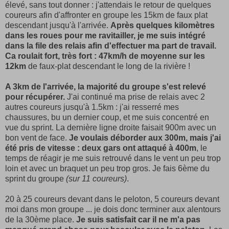
élevé, sans tout donner : j'attendais le retour de quelques
coureurs afin d'affronter en groupe les 15km de faux plat
descendant jusqu'à l'arrivée.
Après quelques kilomètres
dans les roues pour me ravitailler, je me suis intégré
dans la file des relais afin d'effectuer ma part de travail.
Ca roulait fort, très fort : 47km/h de moyenne sur les
12km
de faux-plat descendant le long de la rivière !
A 3km de l'arrivée, la majorité du groupe s'est relevé
pour récupérer.
J'ai continué ma prise de relais avec 2
autres coureurs jusqu'à 1.5km : j'ai resserré mes
chaussures, bu un dernier coup, et me suis concentré en
vue du sprint. La dernière ligne droite faisait 900m avec un
bon vent de face.
Je voulais déborder aux 300m, mais j'ai
été pris de vitesse : deux gars ont attaqué à 400m
, le
temps de réagir je me suis retrouvé dans le vent un peu trop
loin et avec un braquet un peu trop gros. Je fais 6ème du
sprint du groupe
(sur 11 coureurs)
.
20 à 25 coureurs devant dans le peloton, 5 coureurs devant
moi dans mon groupe ... je dois donc terminer aux alentours
de la 30ème place.
Je suis satisfait car il ne m'a pas