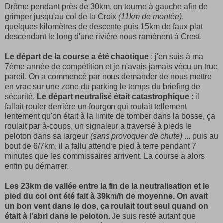
Drôme pendant près de 30km, on tourne à gauche afin de
grimper jusqu'au col de la Croix
(11km de montée)
,
quelques kilomètres de descente puis 15km de faux plat
descendant le long d'une rivière nous ramènent à Crest.
Le départ de la course a été chaotique
: j'en suis à ma
7ème année de compétition et je n'avais jamais vécu un truc
pareil. On a commencé par nous demander de nous mettre
en vrac sur une zone du parking le temps du briefing de
sécurité.
Le départ neutralisé était catastrophique
: il
fallait rouler derrière un fourgon qui roulait tellement
lentement qu'on était à la limite de tomber dans la bosse, ça
roulait par à-coups, un signaleur a traversé à pieds le
peloton dans sa largeur
(sans provoquer de chute)
... puis au
bout de 6/7km, il a fallu attendre pied à terre pendant 7
minutes que les commissaires arrivent. La course a alors
enfin pu démarrer.
Les 23km de vallée entre la fin de la neutralisation et le
pied du col ont été fait à 39km/h de moyenne. On avait
un bon vent dans le dos, ça roulait tout seul quand on
était à l'abri dans le peloton.
Je suis resté autant que