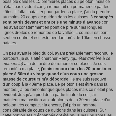
possible dans les 15 premières places du peloton, mais ce
n'était pas évident car ça remontait en permanence par les
côtés. Il fallait batailler pour garder sa place, j'ai du prendre
au moins 20 coups de guidon dans les cuisses.
3 échappés
sont partis devant et ont pris une minute d'avance
: on
les avait constamment en point de pire sur les longues
lignes droites de remontée de la vallée. 1 coureur est parti
seul en contre et est resté pendant près de 10km en chasse-
patates.
Un peu avant le pied du col, ayant préalablement reconnu le
parcours, je suis allé chercher Rémy
(qui était derrière à ce
moment là)
afin de lui dire de remonter se placer. Je suis
remonté à ma place,
j'étais encore dans les 20 premières
place à 50m du virage quand d'un coup une grosse
masse de coureurs m'a débordée
: je me suis retrouvé
d'un coup à la 40ème place. Le peloton s'est étiré dans la
montée, j'ai pu remonter quelques places mais ce n'était pas
évident. Jusqu'au pied de la partie finale du col, j'ai
maintenu ma position aux alentours de la 30ème place d'un
peloton très compact : la encore, j'ai pris un nombre
considérable de coups de guidons dans les cuisses. Sur
cette portion, les 4 échappés ont été revus les uns après les