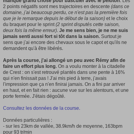
manqué grand chose pour basculer avec le peloton
. Les
2 points négatifs sont mes trajectoires en descente
(dans ce
domaine, j'ai beaucoup perdu, ce n'est pas la première fois
que je le remarque depuis le début de la saison)
et le choix
du braquet pour le sprint
(2 sprint disputés cette saison,
deux fois la même erreur)
.
Je me sens bien, je ne me suis
jamais senti aussi fort si tôt dans la saison.
Surtout je
sens que j'ai encore des chevaux sous le capot et qu'ils ne
demandent qu'à être libérés.
Après la course, j'ai allongé un peu avec Rémy afin de
faire un effort plus long.
On a voulu monter à la citadelle
de Crest : on s'est retrouvé plantés dans une pente à 16%
qui n'en finissait pas ! J'ai mis pied à terre, j'avais
l'impression que ça n'en finirai jamais. On a fini par arriver
en haut, et en fait rien : aucune vue sur les alentours, et une
porte fermée. J'étais dégoûté.
Consultez les données de la course.
Données particulières :
- sur les 23km de vallée, 38.9km/h de moyenne, 163bpm
pour 93 tr/min