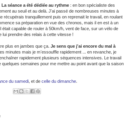
. La séance a été dédiée au rythme
: en bon spécialiste des
nguement au seuil et au delà. J'ai passé de nombreuses minutes à
. je récupérais tranquillement puis on reprenait le travail, en roulant
ommence sa préparation en vue des chronos, mais il en est à un
l était capable de rouler à 50km/h, vent de face, sur un vélo de
e lui prendre des relais à cette vitesse !
tre plus en jambes que ça.
Je sens que j'ai encore du mal à
ues minutes mais je m'essouffle rapidement ... en revanche, je
d'enchaîner rapidement plusieurs séquences intensives. Le travail
re quelques semaines pour me mettre au point avant que la saison
ance du samedi
, et de
celle du dimanche
.
e