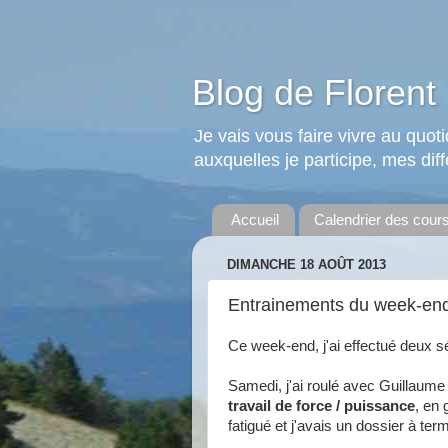
Blog de Florent 
Je vais vous faire vivre au quo
auxquelles je participe, mes diffé
Accueil
Calendrier des cour
DIMANCHE 18 AOÛT 2013
Entrainements du week-en
Ce week-end, j'ai effectué deux 
Samedi, j'ai roulé avec Guillaum
travail de force / puissance
, en
fatigué et j'avais un dossier à ter