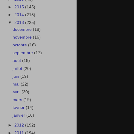
►
2015
(145)
►
2014
(215)
▼
2013
(225)
décembre
(18)
novembre
(16)
octobre
(16)
septembre
(17)
août
(18)
juillet
(20)
juin
(19)
mai
(22)
avril
(30)
mars
(19)
février
(14)
janvier
(16)
►
2012
(192)
►
2011
(194)