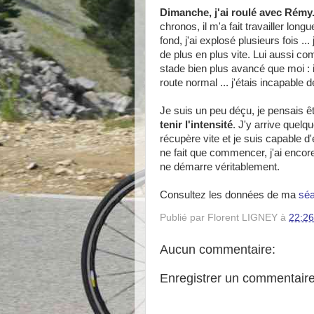
Dimanche, j'ai roulé avec Rémy
chronos, il m'a fait travailler lo
fond, j'ai explosé plusieurs fois ..
de plus en plus vite. Lui aussi c
stade bien plus avancé que moi : i
route normal ... j'étais incapable d
Je suis un peu déçu, je pensais ê
tenir l'intensité
. J'y arrive quelq
récupère vite et je suis capable 
ne fait que commencer, j'ai enco
ne démarre véritablement.
Consultez les données de ma
sé
Publié par
Florent LIGNEY
à
22:26
Aucun commentaire:
Enregistrer un commentair