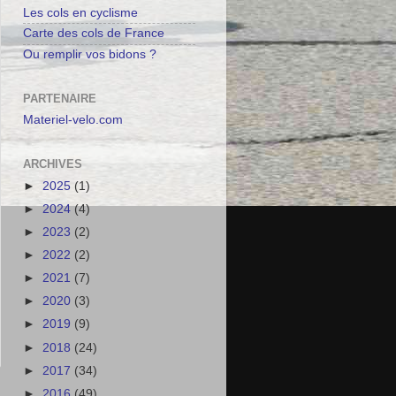
Les cols en cyclisme
Carte des cols de France
Ou remplir vos bidons ?
PARTENAIRE
Materiel-velo.com
ARCHIVES
►
2025
(1)
►
2024
(4)
►
2023
(2)
►
2022
(2)
►
2021
(7)
►
2020
(3)
►
2019
(9)
►
2018
(24)
►
2017
(34)
►
2016
(49)