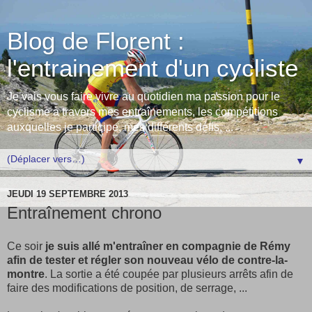
Blog de Florent :
l'entrainement d'un cycliste
Je vais vous faire vivre au quotidien ma passion pour le
cyclisme à travers mes entraînements, les compétitions
auxquelles je participe, mes différents défis, ...
▼
JEUDI 19 SEPTEMBRE 2013
Entraînement chrono
Ce soir
je suis allé m'entraîner en compagnie de Rémy
afin de tester et régler son nouveau vélo de contre-la-
montre
. La sortie a été coupée par plusieurs arrêts afin de
faire des modifications de position, de serrage, ...