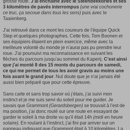
grosse route.
J'ai enchaîné avec le Steenbeekdries et ses
3 kilomètres de pavés interrompus
(une vrai cochonerie
ce truc, ça secoue dans tous les sens)
puis avec le
Taaienberg.
J'ai retrouvé dans ce mont les coureurs de l'équipe Quick
Step et quelques photographes. Cette fois, Tom Boonen et
ses équipiers étaient en plein exercice, même avec la
meilleure volonté du monde je n'aurai pas pu prendre leur
roue. J'ai poursuivi ma reconnaissance en suivant les
flèches du parcours jusqu'au sommet du Kaperij.
C'est ainsi
que j'ai monté 8 des 15 monts du parcours de samedi,
ce qui me permet de tous les avoir gravis au moins une
fois avant le grand jour
. Nul doute que je n'ai jamais été
aussi bien préparé que pour cette épreuve.
Sans carte et sans trop savoir où j'étais, j'ai suivi mon
instinct et je me suis servi du soleil pour me guider. Je
savais que Grammont
(Gerardsbergen)
se trouvait à l'est de
ma position, j'ai donc roulé sur une route en essayant de
garder le soleil à ma droite vu qu'il était 14h
(midi en heure
solaire)
. En roulant à l'instinct, j'ai fini par arriver sur un
panneau indiquant que Grammont était à 10 kilomètres. La