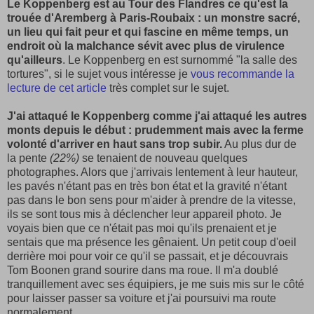
Le Koppenberg est au Tour des Flandres ce qu'est la
trouée d'Aremberg à Paris-Roubaix : un monstre sacré,
un lieu qui fait peur et qui fascine en même temps, un
endroit où la malchance sévit avec plus de virulence
qu'ailleurs
. Le Koppenberg en est surnommé "la salle des
tortures", si le sujet vous intéresse je
vous recommande la
lecture de cet article
très complet sur le sujet.
J'ai attaqué le Koppenberg comme j'ai attaqué les autres
monts depuis le début : prudemment mais avec la ferme
volonté d'arriver en haut sans trop subir.
Au plus dur de
la pente
(22%)
se tenaient de nouveau quelques
photographes. Alors que j'arrivais lentement à leur hauteur,
les pavés n'étant pas en très bon état et la gravité n'étant
pas dans le bon sens pour m'aider à prendre de la vitesse,
ils se sont tous mis à déclencher leur appareil photo. Je
voyais bien que ce n'était pas moi qu'ils prenaient et je
sentais que ma présence les gênaient. Un petit coup d'oeil
derrière moi pour voir ce qu'il se passait, et je découvrais
Tom Boonen grand sourire dans ma roue. Il m'a doublé
tranquillement avec ses équipiers, je me suis mis sur le côté
pour laisser passer sa voiture et j'ai poursuivi ma route
normalement.