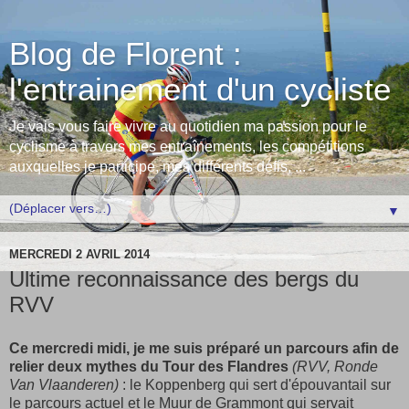
Blog de Florent :
l'entrainement d'un cycliste
Je vais vous faire vivre au quotidien ma passion pour le
cyclisme à travers mes entraînements, les compétitions
auxquelles je participe, mes différents défis, ...
▼
MERCREDI 2 AVRIL 2014
Ultime reconnaissance des bergs du
RVV
Ce mercredi midi, je me suis préparé un parcours afin de
relier deux mythes du Tour des Flandres
(RVV, Ronde
Van Vlaanderen)
: le Koppenberg qui sert d'épouvantail sur
le parcours actuel et le Muur de Grammont qui servait