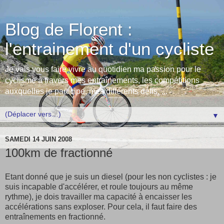
Blog de Florent :
l'entrainement d'un cycliste
Je vais vous faire vivre au quotidien ma passion pour le
cyclisme à travers mes entraînements, les compétitions
auxquelles je participe, mes différents défis, ...
▼
SAMEDI 14 JUIN 2008
100km de fractionné
Etant donné que je suis un diesel (pour les non cyclistes : je
suis incapable d'accélérer, et roule toujours au même
rythme), je dois travailler ma capacité à encaisser les
accélérations sans exploser. Pour cela, il faut faire des
entraînements en fractionné.