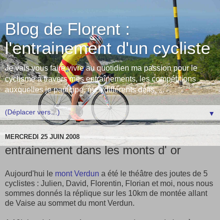
Blog de Florent :
l'entrainement d'un cycliste
Je vais vous faire vivre au quotidien ma passion pour le
cyclisme à travers mes entraînements, les compétitions
auxquelles je participe, mes différents défis, ...
▼
MERCREDI 25 JUIN 2008
entrainement dans les monts d' or
Aujourd'hui le
mont Verdun
a été le théâtre des joutes de 5
cyclistes : Julien, David, Florentin, Florian et moi, nous nous
sommes donnés la réplique sur les 10km de montée allant
de Vaise au sommet du mont Verdun.