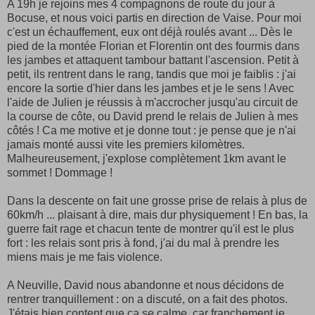
A 19h je rejoins mes 4 compagnons de route du jour à
Bocuse, et nous voici partis en direction de Vaise. Pour moi
c'est un échauffement, eux ont déjà roulés avant ... Dès le
pied de la montée Florian et Florentin ont des fourmis dans
les jambes et attaquent tambour battant l'ascension. Petit à
petit, ils rentrent dans le rang, tandis que moi je faiblis : j'ai
encore la sortie d'hier dans les jambes et je le sens ! Avec
l'aide de Julien je réussis à m'accrocher jusqu'au circuit de
la course de côte, ou David prend le relais de Julien à mes
côtés ! Ca me motive et je donne tout : je pense que je n'ai
jamais monté aussi vite les premiers kilomètres.
Malheureusement, j'explose complètement 1km avant le
sommet ! Dommage !
Dans la descente on fait une grosse prise de relais à plus de
60km/h ... plaisant à dire, mais dur physiquement ! En bas, la
guerre fait rage et chacun tente de montrer qu'il est le plus
fort : les relais sont pris à fond, j'ai du mal à prendre les
miens mais je me fais violence.
A Neuville, David nous abandonne et nous décidons de
rentrer tranquillement : on a discuté, on a fait des photos.
J'étais bien content que ça se calme, car franchement je