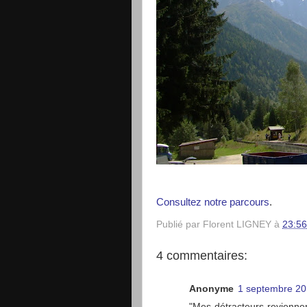
Consultez notre parcours
.
Publié par
Florent LIGNEY
à
23:56
4 commentaires:
Anonyme
1 septembre 20
"Mes détracteurs reviennen