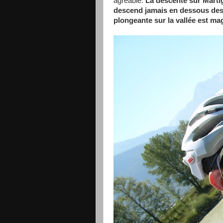
agréable.
La descente sur Martig
descend jamais en dessous des 7
plongeante sur la vallée est ma