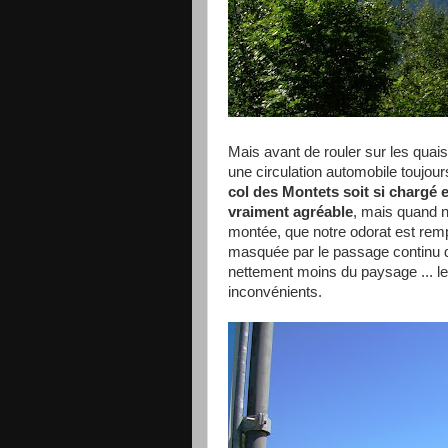
Mais avant de rouler sur les quais
une circulation automobile toujour
col des Montets soit si chargé e
vraiment agréable
, mais quand n
montée, que notre odorat est remp
masquée par le passage continu d
nettement moins du paysage ... le
inconvénients.