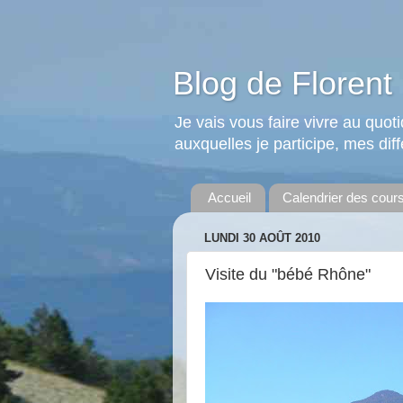
Blog de Florent 
Je vais vous faire vivre au quo
auxquelles je participe, mes diffé
Accueil
Calendrier des cour
LUNDI 30 AOÛT 2010
Visite du "bébé Rhône"