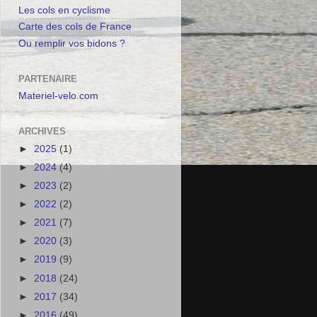
Les cols en cyclisme
Carte des cols de France
Ou remplir vos bidons ?
PARTENAIRE
Materiel-velo.com
ARCHIVES
►
2025
(1)
►
2024
(4)
►
2023
(2)
►
2022
(2)
►
2021
(7)
►
2020
(3)
►
2019
(9)
►
2018
(24)
►
2017
(34)
►
2016
(49)