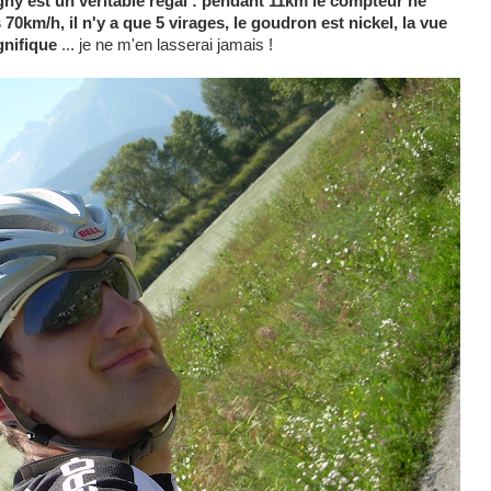
ny est un véritable régal : pendant 11km le compteur ne
0km/h, il n'y a que 5 virages, le goudron est nickel, la vue
gnifique
... je ne m'en lasserai jamais !