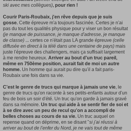
ski avec mes collègues)
, pour rien !
Courir Paris-Roubaix, j'en rêve depuis que je suis
gosse.
Cette épreuve m'a toujours fascinée. Certes je n'ai
pas du tout les qualités physique pour y viser un bon résultat
(je manque de puissance, je manque d'adresse, je manque
de classe)
... certes ce n'était pas LA grande épreuve
(celle
diffusée en direct à la télé dans une centaine de pays)
mais
juste l'épreuve des challengers, mais ça suffisait largement
à me rendre heureux.
Arriver au bout d'un truc pareil,
même en 750ème position, aurait fait de moi un autre
homme.
Un homme qui aurait pu dire qu'il a fait paris-
Roubaix une fois dans sa vie.
C'est le genre de trucs qui marque à jamais une vie
, le
genre de trucs qu'on raconte à ses petits-enfants autour d'un
feu de bois un soir d'été. Un truc qu'on garde à jamais gravé
dans sa mémoire.
Un truc qui aide à se sentir fier de soi et
à se dire avec un peu de recul qu'on a accompli de
belles choses au cours de sa vie.
Un truc auquel on
repense quand on déprime, en se disant "
si j'ai réussi à
arriver au bout de l'enfer du Nord, je ne vais tout de même