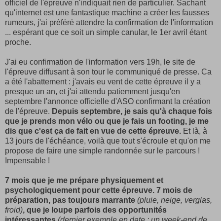
officiel de l'épreuve n'indiquait rien de particulier. Sachant
qu'internet est une fantastique machine a créer les fausses
rumeurs, j'ai préféré attendre la confirmation de l'information
... espérant que ce soit un simple canular, le 1er avril étant
proche.
J'ai eu confirmation de l'information vers 19h, le site de
l'épreuve diffusant à son tour le communiqué de presse. Ca
a été l'abattement : j'avais eu vent de cette épreuve il y a
presque un an, et j'ai attendu patiemment jusqu'en
septembre l'annonce officielle d'ASO confirmant la création
de l'épreuve.
Depuis septembre, je sais qu'à chaque fois
que je prends mon vélo ou que je fais un footing, je me
dis que c'est ça de fait en vue de cette épreuve.
Et là, à
13 jours de l'échéance, voilà que tout s'écroule et qu'on me
propose de faire une simple randonnée sur le parcours !
Impensable !
7 mois que je me prépare physiquement et
psychologiquement pour cette épreuve. 7 mois de
préparation, pas toujours marrante
(pluie, neige, verglas,
froid)
, que je loupe parfois des opportunités
intéressantes
(dernier exemple en date : un week-end de