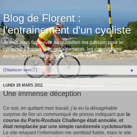
Blog de Florent :
l'entrainement d'un cycliste
Je vais vous faire vivre au quotidien ma passion pour le
cyclisme à travers mes entraînements, les compétitions
auxquelles je participe, mes différents défis, ...
▼
LUNDI 28 MARS 2011
Une immense déception
Ce soir, en quittant mon travail, j'ai eu la désagréable
surprise de lire un communiqué de presse indiquant que
la
course du Paris-Roubaix Challenge était annulée, et
était remplacée par une simple randonnée cyclotouriste
.
Le site relayant l'information me semblait fiable, mais le site