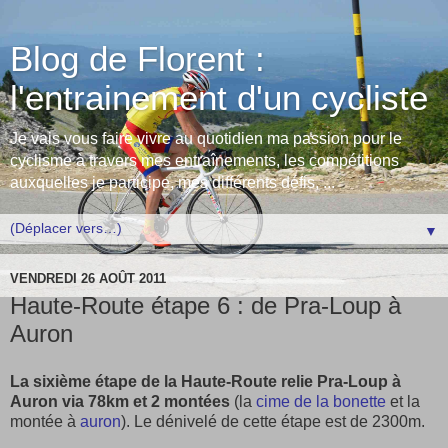
Blog de Florent :
l'entrainement d'un cycliste
Je vais vous faire vivre au quotidien ma passion pour le
cyclisme à travers mes entraînements, les compétitions
auxquelles je participe, mes différents défis, ...
▼
VENDREDI 26 AOÛT 2011
Haute-Route étape 6 : de Pra-Loup à
Auron
La sixième étape de la Haute-Route relie Pra-Loup à
Auron via 78km et 2 montées
(la
cime de la bonette
et la
montée à
auron
). Le dénivelé de cette étape est de 2300m.