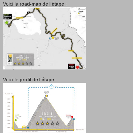
Voici la
road-map de l'étape
:
Voici le
profil de l'étape
: