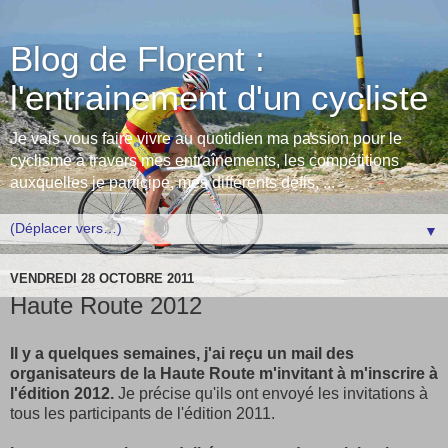
Blog de Florent :
l'entrainement d'un cycliste
Je vais vous faire vivre au quotidien ma passion pour le
cyclisme à travers mes entraînements, les compétitions
auxquelles je participe, mes différents défis, ...
▼
VENDREDI 28 OCTOBRE 2011
Haute Route 2012
Il y a quelques semaines, j'ai reçu un mail des
organisateurs de la Haute Route m'invitant à m'inscrire à
l'édition 2012.
Je précise qu'ils ont envoyé les invitations à
tous les participants de l'édition 2011.