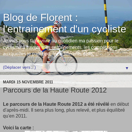
Blog de Florent :
l'entrainement d'un cycliste
Je vais vous faire vivre au quotidien ma passion pour le
cyclisme à travers mes entraînements, les compétitions
auxquelles je participe, mes différents défis, ...
▼
MARDI 15 NOVEMBRE 2011
Parcours de la Haute Route 2012
Le parcours de la Haute Route 2012 a été révélé
en début
d'après-midi. Il sera plus long, plus relevé, et plus équilibré
qu'en 2011.
Voici la carte :