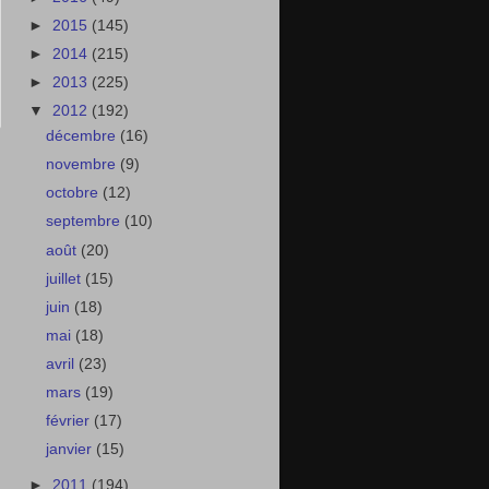
►
2015
(145)
►
2014
(215)
►
2013
(225)
▼
2012
(192)
décembre
(16)
novembre
(9)
octobre
(12)
septembre
(10)
août
(20)
juillet
(15)
juin
(18)
mai
(18)
avril
(23)
mars
(19)
février
(17)
janvier
(15)
►
2011
(194)