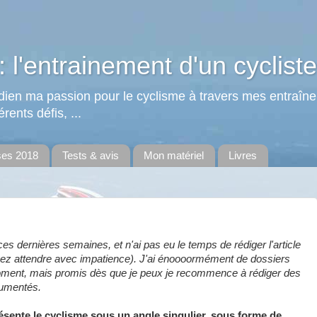
: l'entrainement d'un cycliste
tidien ma passion pour le cyclisme à travers mes entraîn
rents défis, ...
ses 2018
Tests & avis
Mon matériel
Livres
es dernières semaines, et n'ai pas eu le temps de rédiger l'article
ez attendre avec impatience). J'ai énoooormément de dossiers
oment, mais promis dès que je peux je recommence à rédiger des
cumentés.
ésente le cyclisme sous un angle singulier, sous forme de