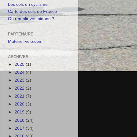
Les cols en cyclisme
Carte des cols de France
Ou remplir vos bidons ?
PARTENAIRE
Materiel-velo.com
ARCHIVES
►
2025
(1)
►
2024
(4)
►
2023
(2)
►
2022
(2)
►
2021
(7)
►
2020
(3)
►
2019
(9)
►
2018
(24)
►
2017
(34)
►
2016
(49)