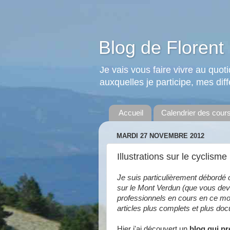
Blog de Florent 
Je vais vous faire vivre au quo
auxquelles je participe, mes diffé
Accueil
Calendrier des cour
MARDI 27 NOVEMBRE 2012
Illustrations sur le cyclisme
Je suis particulièrement débordé c
sur le Mont Verdun (que vous dev
professionnels en cours en ce m
articles plus complets et plus do
Hier j'ai découvert un
blog qui pr