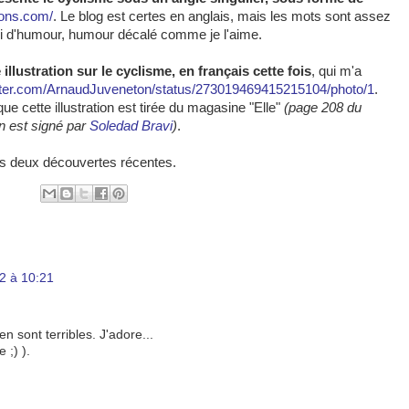
oons.com/
. Le blog est certes en anglais, mais les mots sont assez
li d'humour, humour décalé comme je l'aime.
 illustration sur le cyclisme, en français cette fois
, qui m'a
witter.com/ArnaudJuveneton/status/273019469415215104/photo/1
.
que cette illustration est tirée du magasine "Elle"
(page 208 du
n est signé par
Soledad Bravi
)
.
ces deux découvertes récentes.
2 à 10:21
n sont terribles. J'adore...
 ;) ).