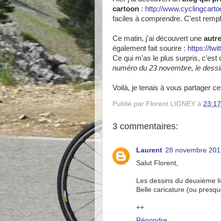
cartoon
:
http://www.cyclingcart
faciles à comprendre. C'est remp
Ce matin, j'ai découvert une
autre
également fait sourire :
https://t
Ce qui m'as le plus surpris, c'est 
numéro du 23 novembre, le dessi
Voilà, je tenais à vous partager 
Publié par
Florent LIGNEY
à
23:17
3 commentaires:
Laurent
28 novembre 201
Salut Florent,
Les dessins du deuxième lie
Belle caricature (ou presque
++
Répondre