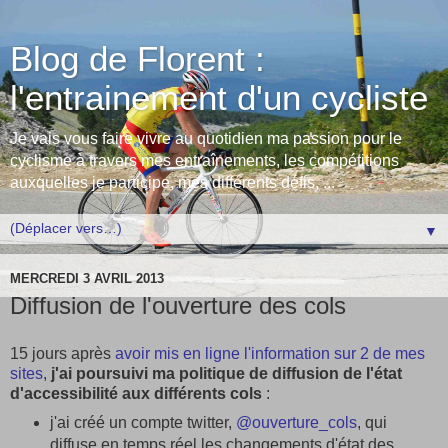
Blog de Florent :
l'entrainement d'un cycliste
Je vais vous faire vivre au quotidien ma passion pour le
cyclisme à travers mes entraînements, les compétitions
auxquelles je participe, mes différents défis, ...
▼
MERCREDI 3 AVRIL 2013
Diffusion de l'ouverture des cols
15 jours après
avoir mis en ligne l'information sur 2 de mes
sites
,
j'ai poursuivi ma politique de diffusion de l'état
d'accessibilité aux différents cols
:
j'ai créé un compte twitter,
@ouverture_cols
, qui
diffuse en temps réel les changements d'état des