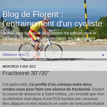
Blog de Florent :
l'entrainement d'un cycliste
Je vais vous faire vivre au quotidien ma passion pour le
cyclisme à travers mes entraînements, les compétitions
auxquelles je participe, mes différents défis, ...
▼
MERCREDI 8 MAI 2013
Fractionné 30"/30"
Cet après-midi,
j'ai profité d'un créneau entre deux
rendez-vous pour faire une séance de fractionné
. Durant
la course de dimanche à Saint-Vulbas, j'ai constaté que mon
accélération était digne d'une R19 tractant une caravane.
Mes attaques et mes relances en sortie de rond-point étaient