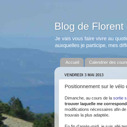
Blog de Florent 
Je vais vous faire vivre au quo
auxquelles je participe, mes diffé
Accueil
Calendrier des cour
VENDREDI 3 MAI 2013
Positionnement sur le vélo
Dimanche, au cours de la
sortie 
trouver laquelle me corresponda
modifications nécessaires afin de r
trouvais la plus adaptée.
En fin d'après-midi, je suis allé t