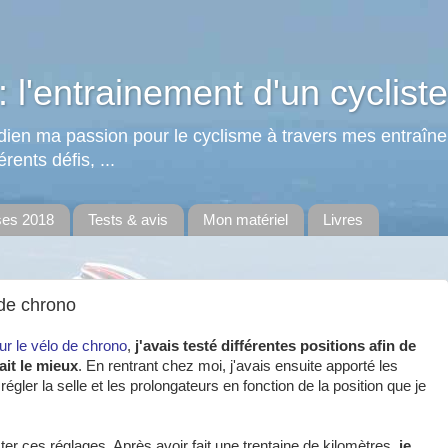
: l'entrainement d'un cycliste
tidien ma passion pour le cyclisme à travers mes entraîn
rents défis, ...
ses 2018
Tests & avis
Mon matériel
Livres
 de chrono
sur le vélo de chrono
,
j'avais testé différentes positions afin de
it le mieux
. En rentrant chez moi, j'avais ensuite apporté les
égler la selle et les prolongateurs en fonction de la position que je
ester ces réglages. Après avoir fait une trentaine de kilomètres,
je