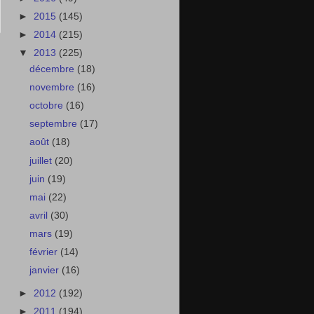
►
2015
(145)
►
2014
(215)
▼
2013
(225)
décembre
(18)
novembre
(16)
octobre
(16)
septembre
(17)
août
(18)
juillet
(20)
juin
(19)
mai
(22)
avril
(30)
mars
(19)
février
(14)
janvier
(16)
►
2012
(192)
►
2011
(194)