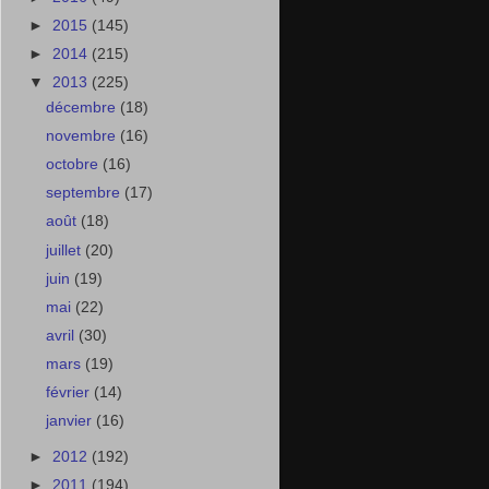
►
2015
(145)
►
2014
(215)
▼
2013
(225)
décembre
(18)
novembre
(16)
octobre
(16)
septembre
(17)
août
(18)
juillet
(20)
juin
(19)
mai
(22)
avril
(30)
mars
(19)
février
(14)
janvier
(16)
►
2012
(192)
►
2011
(194)