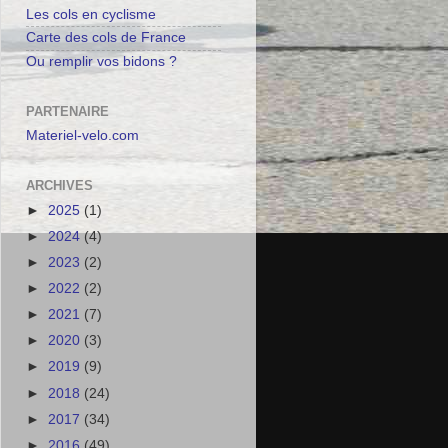
Les cols en cyclisme
Carte des cols de France
Ou remplir vos bidons ?
PARTENAIRE
Materiel-velo.com
ARCHIVES
►
2025
(1)
►
2024
(4)
►
2023
(2)
►
2022
(2)
►
2021
(7)
►
2020
(3)
►
2019
(9)
►
2018
(24)
►
2017
(34)
►
2016
(49)