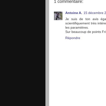
1 commentaire:
Antoine A.
15 décembre 2
Je suis de ton avis ég
scientifiquement très intér
les paramètres.
Sur beaucoup de points Friel
Répondre