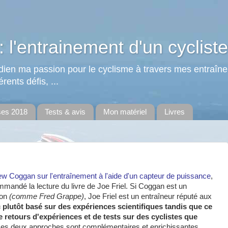
: l'entrainement d'un cycliste
tidien ma passion pour le cyclisme à travers mes entraîn
rents défis, ...
ses 2018
Tests & avis
Mon matériel
Livres
rew Coggan sur l'entraînement à l'aide d'un capteur de puissance
,
mmandé la lecture du livre de Joe Friel. Si Coggan est un
ion
(comme Fred Grappe)
, Joe Friel est un entraîneur réputé aux
c plutôt basé sur des expériences scientifiques tandis que ce
e retours d'expériences et de tests sur des cyclistes que
Les deux approches sont complémentaires et enrichissantes.