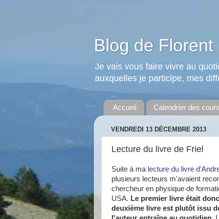
Blog de Florent 
Je vais vous faire vivre au quo
auxquelles je participe, mes diffé
Accueil
Calendrier des cour
VENDREDI 13 DÉCEMBRE 2013
Lecture du livre de Friel
Suite à ma
lecture du livre d'And
plusieurs lecteurs m'avaient reco
chercheur en physique de format
USA.
Le premier livre était don
deuxième livre est plutôt issu d
l'auteur entraîne au quotidien
. 