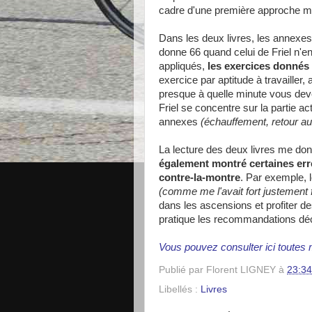
cadre d'une première approche ma
Dans les deux livres, les annexes
donne 66 quand celui de Friel n'en
appliqués,
les exercices donnés 
exercice par aptitude à travaille
presque à quelle minute vous deve
Friel se concentre sur la partie act
annexes
(échauffement, retour au 
La lecture des deux livres me don
également montré certaines err
contre-la-montre
. Par exemple, 
(comme me l'avait fort justement
dans les ascensions et profiter 
pratique les recommandations déc
Vous pouvez consulter ici toutes m
Publié par
Florent LIGNEY
à
23:34
Libellés :
Livres