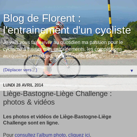
Blog de Florent :
l'entrainement d'un cycliste
Je vais vous faire vivre au quotidien ma passion pour le
cyclisme à travers mes entraînements, les compétitions
auxquelles je participe, mes différents défis, ...
▼
LUNDI 28 AVRIL 2014
Liège-Bastogne-Liège Challenge :
photos & vidéos
Les photos et vidéos de Liège-Bastogne-Liège
Challenge sont en ligne.
Pour
consultez l'album photo, cliquez ici
.