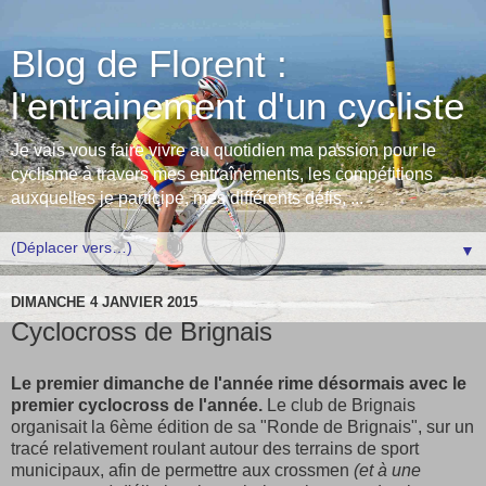
Blog de Florent :
l'entrainement d'un cycliste
Je vais vous faire vivre au quotidien ma passion pour le
cyclisme à travers mes entraînements, les compétitions
auxquelles je participe, mes différents défis, ...
▼
DIMANCHE 4 JANVIER 2015
Cyclocross de Brignais
Le premier dimanche de l'année rime désormais avec le
premier cyclocross de l'année.
Le club de Brignais
organisait la 6ème édition de sa "Ronde de Brignais", sur un
tracé relativement roulant autour des terrains de sport
municipaux, afin de permettre aux crossmen
(et à une