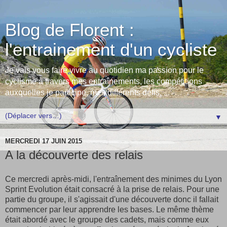
Blog de Florent :
l'entrainement d'un cycliste
Je vais vous faire vivre au quotidien ma passion pour le
cyclisme à travers mes entraînements, les compétitions
auxquelles je participe, mes différents défis, ...
▼
MERCREDI 17 JUIN 2015
A la découverte des relais
Ce mercredi après-midi, l'entraînement des minimes du Lyon
Sprint Evolution était consacré à la prise de relais. Pour une
partie du groupe, il s'agissait d'une découverte donc il fallait
commencer par leur apprendre les bases. Le même thème
était abordé avec le groupe des cadets, mais comme eux