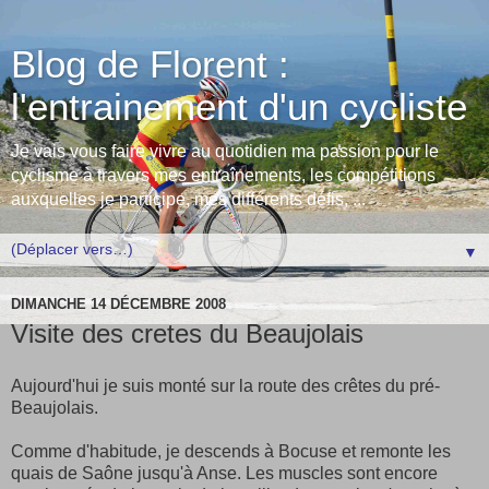
Blog de Florent :
l'entrainement d'un cycliste
Je vais vous faire vivre au quotidien ma passion pour le
cyclisme à travers mes entraînements, les compétitions
auxquelles je participe, mes différents défis, ...
▼
DIMANCHE 14 DÉCEMBRE 2008
Visite des cretes du Beaujolais
Aujourd'hui je suis monté sur la route des crêtes du pré-
Beaujolais.
Comme d'habitude, je descends à Bocuse et remonte les
quais de Saône jusqu'à Anse. Les muscles sont encore