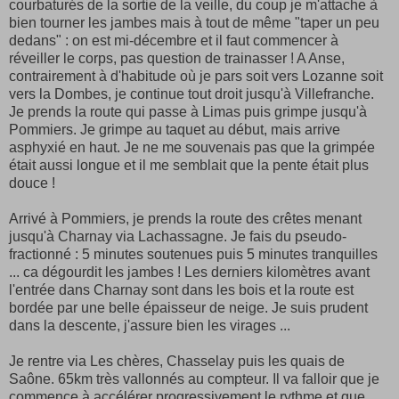
courbaturés de la sortie de la veille, du coup je m'attache à
bien tourner les jambes mais à tout de même "taper un peu
dedans" : on est mi-décembre et il faut commencer à
réveiller le corps, pas question de trainasser ! A Anse,
contrairement à d'habitude où je pars soit vers Lozanne soit
vers la Dombes, je continue tout droit jusqu'à Villefranche.
Je prends la route qui passe à Limas puis grimpe jusqu'à
Pommiers. Je grimpe au taquet au début, mais arrive
asphyxié en haut. Je ne me souvenais pas que la grimpée
était aussi longue et il me semblait que la pente était plus
douce !
Arrivé à Pommiers, je prends la route des crêtes menant
jusqu'à Charnay via Lachassagne. Je fais du pseudo-
fractionné : 5 minutes soutenues puis 5 minutes tranquilles
... ca dégourdit les jambes ! Les derniers kilomètres avant
l'entrée dans Charnay sont dans les bois et la route est
bordée par une belle épaisseur de neige. Je suis prudent
dans la descente, j'assure bien les virages ...
Je rentre via Les chères, Chasselay puis les quais de
Saône. 65km très vallonnés au compteur. Il va falloir que je
commence à accélérer progressivement le rythme et que