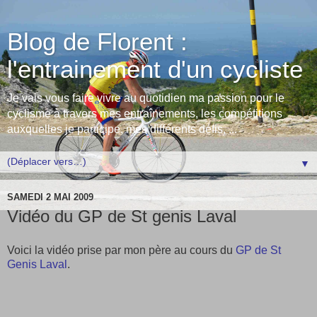
Blog de Florent :
l'entrainement d'un cycliste
Je vais vous faire vivre au quotidien ma passion pour le
cyclisme à travers mes entraînements, les compétitions
auxquelles je participe, mes différents défis, ...
▼
SAMEDI 2 MAI 2009
Vidéo du GP de St genis Laval
Voici la vidéo prise par mon père au cours du
GP de St
Genis Laval
.