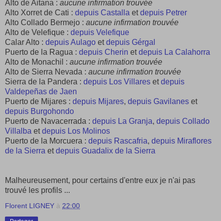
Alto de Aitana :
aucune infirmation trouvée
Alto Xorret de Cati :
depuis Castalla
et
depuis Petrer
Alto Collado Bermejo :
aucune infirmation trouvée
Alto de Velefique :
depuis Velefique
Calar Alto :
depuis Aulago
et
depuis Gérgal
Puerto de la Ragua :
depuis Cherin
et
depuis La Calahorra
Alto de Monachil :
aucune infirmation trouvée
Alto de Sierra Nevada :
aucune infirmation trouvée
Sierra de la Pandera :
depuis Los Villares
et
depuis
Valdepeñas de Jaen
Puerto de Mijares :
depuis Mijares
,
depuis Gavilanes
et
depuis Burgohondo
Puerto de Navacerrada :
depuis La Granja
,
depuis Collado
Villalba
et
depuis Los Molinos
Puerto de la Morcuera :
depuis Rascafria
,
depuis Miraflores
de la Sierra
et
depuis Guadalix de la Sierra
Malheureusement, pour certains d'entre eux je n'ai pas
trouvé les profils ...
Florent LIGNEY
à
22:00