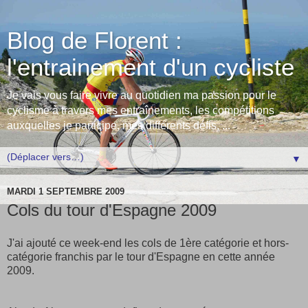
Blog de Florent :
l'entrainement d'un cycliste
Je vais vous faire vivre au quotidien ma passion pour le
cyclisme à travers mes entraînements, les compétitions
auxquelles je participe, mes différents défis, ...
▼
MARDI 1 SEPTEMBRE 2009
Cols du tour d'Espagne 2009
J'ai ajouté ce week-end les cols de 1ère catégorie et hors-
catégorie franchis par le tour d'Espagne en cette année
2009.