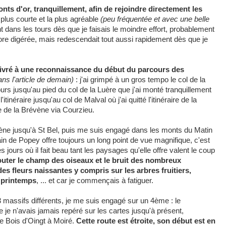
nts d'or, tranquillement, afin de rejoindre directement les
 plus courte et la plus agréable
(peu fréquentée et avec une belle
t dans les tours dès que je faisais le moindre effort, probablement
ncore digérée, mais redescendait tout aussi rapidement dès que je
livré à une reconnaissance du début du parcours des
ns l'article de demain)
: j'ai grimpé à un gros tempo le col de la
cours jusqu'au pied du col de la Luère que j'ai monté tranquillement
itinéraire jusqu'au col de Malval où j'ai quitté l'itinéraire de la
e de la Brévène via Courzieu.
vène jusqu'à St Bel, puis me suis engagé dans les monts du Matin
ain de Popey offre toujours un long point de vue magnifique, c'est
 jours où il fait beau tant les paysages qu'elle offre valent le coup
écouter le champ des oiseaux et le bruit des nombreux
des fleurs naissantes y compris sur les arbres fruitiers,
 printemps
, ... et car je commençais à fatiguer.
massifs différents, je me suis engagé sur un 4ème : le
e je n'avais jamais repéré sur les cartes jusqu'à présent,
Le Bois d'Oingt à Moiré.
Cette route est étroite, son début est en