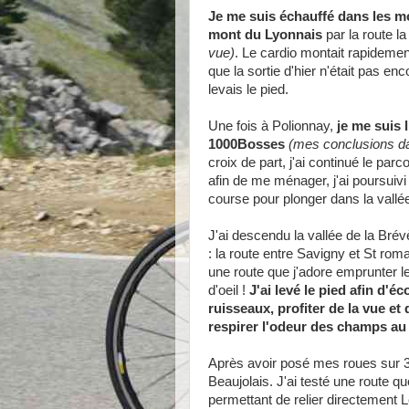
Je me suis échauffé dans les mo
mont du Lyonnais
par la route la
vue)
. Le cardio montait rapidemen
que la sortie d'hier n'était pas e
levais le pied.
Une fois à Polionnay,
je me suis 
1000Bosses
(mes conclusions da
croix de part, j'ai continué le par
afin de me ménager, j'ai poursuivi l'
course pour plonger dans la vallé
J'ai descendu la vallée de la Bré
: la route entre Savigny et St rom
une route que j'adore emprunter les
d'oeil !
J'ai levé le pied afin d'
ruisseaux, profiter de la vue et 
respirer l'odeur des champs au
Après avoir posé mes roues sur 3 
Beaujolais. J'ai testé une route qu
permettant de relier directement 