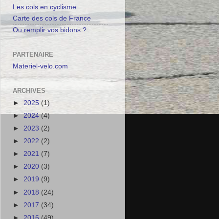
Les cols en cyclisme
Carte des cols de France
Ou remplir vos bidons ?
PARTENAIRE
Materiel-velo.com
ARCHIVES
►
2025
(1)
►
2024
(4)
►
2023
(2)
►
2022
(2)
►
2021
(7)
►
2020
(3)
►
2019
(9)
►
2018
(24)
►
2017
(34)
►
2016
(49)