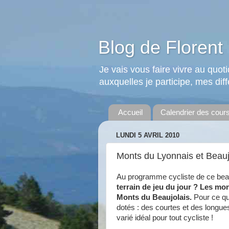
Blog de Florent 
Je vais vous faire vivre au quo
auxquelles je participe, mes diffé
Accueil
Calendrier des cour
LUNDI 5 AVRIL 2010
Monts du Lyonnais et Beauj
Au programme cycliste de ce beau l
terrain de jeu du jour ? Les mo
Monts du Beaujolais.
Pour ce qui
dotés : des courtes et des longues
varié idéal pour tout cycliste !