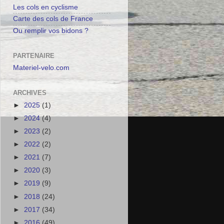
Les cols en cyclisme
Carte des cols de France
Ou remplir vos bidons ?
PARTENAIRE
Materiel-velo.com
ARCHIVES
►
2025
(1)
►
2024
(4)
►
2023
(2)
►
2022
(2)
►
2021
(7)
►
2020
(3)
►
2019
(9)
►
2018
(24)
►
2017
(34)
►
2016
(49)