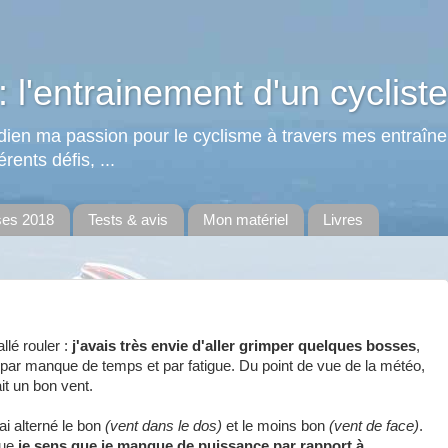
: l'entrainement d'un cycliste
tidien ma passion pour le cyclisme à travers mes entraîn
rents défis, ...
ses 2018
Tests & avis
Mon matériel
Livres
lé rouler :
j'avais très envie d'aller grimper quelques bosses
,
 par manque de temps et par fatigue. Du point de vue de la météo,
ait un bon vent.
ai alterné le bon
(vent dans le dos)
et le moins bon
(vent de face)
.
que
je sens que je manque de puissance par rapport à