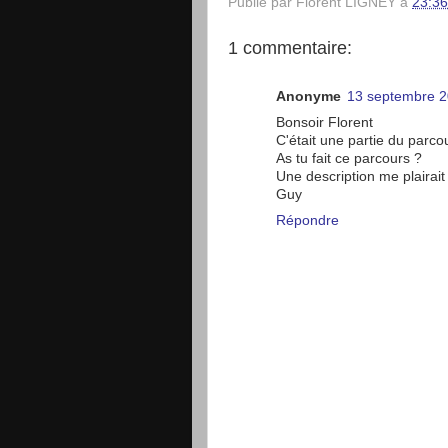
Publié par
Florent LIGNEY
à
23:36
1 commentaire:
Anonyme
13 septembre 2
Bonsoir Florent
C'était une partie du parco
As tu fait ce parcours ?
Une description me plairait 
Guy
Répondre