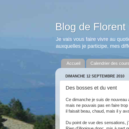
Blog de Florent 
Je vais vous faire vivre au quo
auxquelles je participe, mes diffé
Accueil
Calendrier des cour
DIMANCHE 12 SEPTEMBRE 2010
Des bosses et du vent
Ce dimanche je suis de nouveau al
mais ne pouvais pas en faire trop
il faisait beau, chaud, mais il y av
Du point de vue des sensations, j'
Rien d'illogique donc, mis à part 