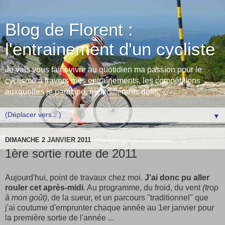
Blog de Florent :
l'entrainement d'un cycliste
Je vais vous faire vivre au quotidien ma passion pour le
cyclisme à travers mes entraînements, les compétitions
auxquelles je participe, mes différents défis, ...
▼
DIMANCHE 2 JANVIER 2011
1ère sortie route de 2011
Aujourd'hui, point de travaux chez moi.
J'ai donc pu aller
rouler cet après-midi
. Au programme, du froid, du vent
(trop
à mon goût)
, de la sueur, et un parcours "traditionnel" que
j'ai coutume d'emprunter chaque année au 1er janvier pour
la première sortie de l'année ...