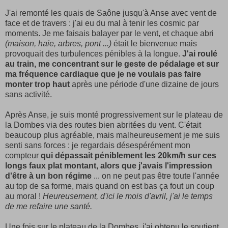
J'ai remonté les quais de Saône jusqu'à Anse avec vent de
face et de travers : j'ai eu du mal à tenir les cosmic par
moments. Je me faisais balayer par le vent, et chaque abri
(maison, haie, arbres, pont ...)
était le bienvenue mais
provoquait des turbulences pénibles à la longue.
J'ai roulé
au train, me concentrant sur le geste de pédalage et sur
ma fréquence cardiaque que je ne voulais pas faire
monter trop haut
après une période d'une dizaine de jours
sans activité.
Après Anse, je suis monté progressivement sur le plateau de
la Dombes via des routes bien abritées du vent. C'était
beaucoup plus agréable, mais malheureusement je me suis
senti sans forces : je regardais désespérément mon
compteur
qui dépassait péniblement les 20km/h sur ces
longs faux plat montant, alors que j'avais l'impression
d'être à un bon régime
... on ne peut pas être toute l'année
au top de sa forme, mais quand on est bas ça fout un coup
au moral !
Heureusement, d'ici le mois d'avril, j'ai le temps
de me refaire une santé.
Une fois sur le plateau de la Dombes, j'ai obtenu le soutient