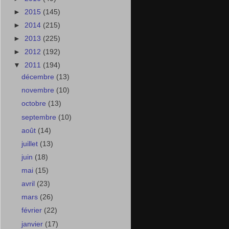
►
2015
(145)
►
2014
(215)
►
2013
(225)
►
2012
(192)
▼
2011
(194)
décembre
(13)
novembre
(10)
octobre
(13)
septembre
(10)
août
(14)
juillet
(13)
juin
(18)
mai
(15)
avril
(23)
mars
(26)
février
(22)
janvier
(17)