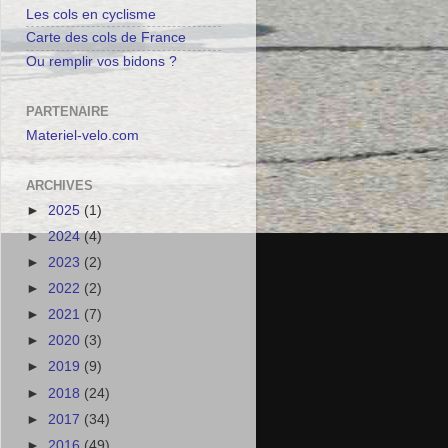
Les cols en cyclisme
Carte des cols de France
Ou remplir vos bidons ?
PARTENAIRE
Materiel-velo.com
ARCHIVES
►
2025
(1)
►
2024
(4)
►
2023
(2)
►
2022
(2)
►
2021
(7)
►
2020
(3)
►
2019
(9)
►
2018
(24)
►
2017
(34)
►
2016
(49)