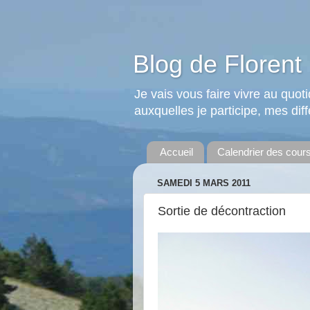
Blog de Florent 
Je vais vous faire vivre au quo
auxquelles je participe, mes diffé
Accueil
Calendrier des cour
SAMEDI 5 MARS 2011
Sortie de décontraction