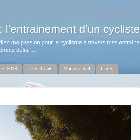
: l'entrainement d'un cycliste
tidien ma passion pour le cyclisme à travers mes entraîn
rents défis, ...
ses 2018
Tests & avis
Mon matériel
Livres