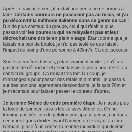
Après ce ravitaillement, il restait une trentaine de bornes à
faire.
Certains coureurs ne passaient pas au relais, et j'ai
pu découvrir la méthode italienne dans ce genre de cas
:
l'un de plus costaud du groupe, celui qui râlait le plus,
passait voir
les coureurs qui ne relayaient pas et leur
décrochait une droite en plein visage
. Etant donné que je
faisais ma part de boulot, je n'ai pas testé ce que faisait
l'impact du poing d'une personne à 40km/h. Ca doit secouer.
Sur les dernières bosses, j'étais vraiment limite : je n'étais
pas loin de décrocher et je me faisais la peau pour rester au
contact du groupe. Ca roulait très fort. Du coup, je
m'arrangeais pour passer des relais minimums : je passais
sur des portions légèrement descendante, je faisais 70m et
je m'écartais pour laisser passer le coureur d'après.
Je termine 64ème de cette première étape.
Je n'avais plus
la force de sprinter, j'avais les cuisses démolies. On ne
termine pas très loin du peloton principal je pense, car dans
certaines lignes droites avant l'arrivée on le voyait au loin.
Demain, place à un contre-la-montre individuel qui devrait