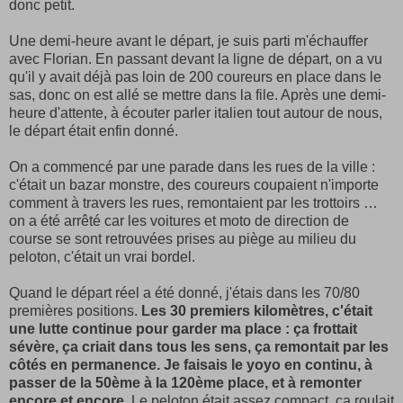
donc petit.
Une demi-heure avant le départ, je suis parti m'échauffer
avec Florian. En passant devant la ligne de départ, on a vu
qu'il y avait déjà pas loin de 200 coureurs en place dans le
sas, donc on est allé se mettre dans la file. Après une demi-
heure d'attente, à écouter parler italien tout autour de nous,
le départ était enfin donné.
On a commencé par une parade dans les rues de la ville :
c'était un bazar monstre, des coureurs coupaient n'importe
comment à travers les rues, remontaient par les trottoirs …
on a été arrêté car les voitures et moto de direction de
course se sont retrouvées prises au piège au milieu du
peloton, c'était un vrai bordel.
Quand le départ réel a été donné, j'étais dans les 70/80
premières positions.
Les 30 premiers kilomètres, c'était
une lutte continue pour garder ma place : ça frottait
sévère, ça criait dans tous les sens, ça remontait par les
côtés en permanence. Je faisais le yoyo en continu, à
passer de la 50ème à la 120ème place, et à remonter
encore et encore.
Le peloton était assez compact, ça roulait