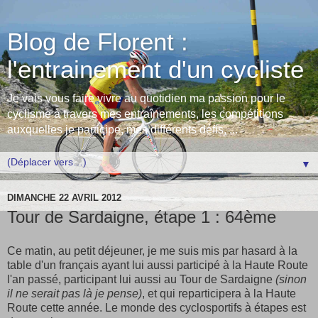
Blog de Florent :
l'entrainement d'un cycliste
Je vais vous faire vivre au quotidien ma passion pour le
cyclisme à travers mes entraînements, les compétitions
auxquelles je participe, mes différents défis, ...
▼
DIMANCHE 22 AVRIL 2012
Tour de Sardaigne, étape 1 : 64ème
Ce matin, au petit déjeuner, je me suis mis par hasard à la
table d'un français ayant lui aussi participé à la Haute Route
l'an passé, participant lui aussi au Tour de Sardaigne
(sinon
il ne serait pas là je pense)
, et qui reparticipera à la Haute
Route cette année. Le monde des cyclosportifs à étapes est