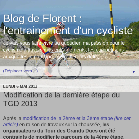
Blog de Florent :
l'entrainement d'un cycliste
Je vais vous faire vivre au quotidien ma passion pour le
cyclisme à travers mes entraînements, les compétitions
auxquelles je participe, mes différents défis, ...
▼
LUNDI 6 MAI 2013
Modification de la dernière étape du
TGD 2013
Après la
modification de la 2ème et la 3ème étape
(lire cet
article)
en raison de travaux sur la chaussée,
les
organisateurs du Tour des Grands Ducs ont été
contraints de modifier le parcours de la 4ème étape
.