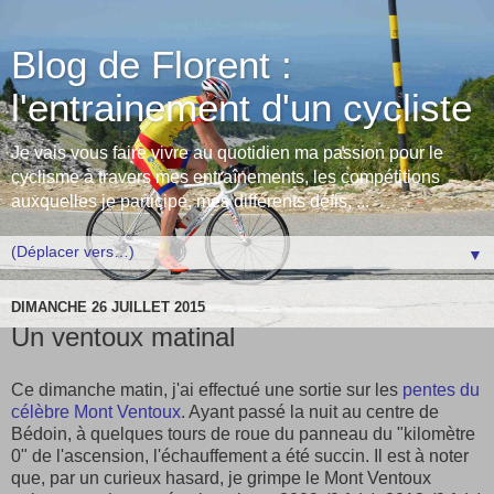
Blog de Florent :
l'entrainement d'un cycliste
Je vais vous faire vivre au quotidien ma passion pour le
cyclisme à travers mes entraînements, les compétitions
auxquelles je participe, mes différents défis, ...
▼
DIMANCHE 26 JUILLET 2015
Un ventoux matinal
Ce dimanche matin, j'ai effectué une sortie sur les
pentes du
célèbre Mont Ventoux
. Ayant passé la nuit au centre de
Bédoin, à quelques tours de roue du panneau du "kilomètre
0" de l'ascension, l'échauffement a été succin. Il est à noter
que, par un curieux hasard, je grimpe le Mont Ventoux