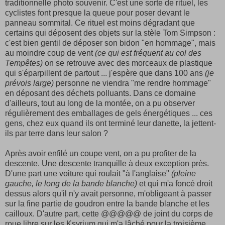
traditionnelle photo souvenir. C'est une sorte de rituel, les
cyclistes font presque la queue pour poser devant le
panneau sommital. Ce rituel est moins dégradant que
certains qui déposent des objets sur la stèle Tom Simpson :
c'est bien gentil de déposer son bidon "en hommage", mais
au moindre coup de vent
(ce qui est fréquent au col des
Tempêtes)
on se retrouve avec des morceaux de plastique
qui s'éparpillent de partout ... j'espère que dans 100 ans
(je
prévois large)
personne ne viendra "me rendre hommage"
en déposant des déchets polluants. Dans ce domaine
d'ailleurs, tout au long de la montée, on a pu observer
régulièrement des emballages de gels énergétiques ... ces
gens, chez eux quand ils ont terminé leur danette, la jettent-
ils par terre dans leur salon ?
Après avoir enfilé un coupe vent, on a pu profiter de la
descente. Une descente tranquille à deux exception près.
D'une part une voiture qui roulait "à l'anglaise"
(pleine
gauche, le long de la bande blanche)
et qui m'a foncé droit
dessus alors qu'il n'y avait personne, m'obligeant à passer
sur la fine partie de goudron entre la bande blanche et les
cailloux. D'autre part, cette @@@@@ de joint du corps de
roue libre sur les Ksyrium qui m'a lâché pour la troisième