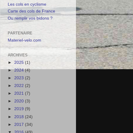
Les cols en cyclisme
Carte des cols de France
Ou remplir vos bidons ?
PARTENAIRE
Materiel-velo.com
ARCHIVES
►
2025
(1)
►
2024
(4)
►
2023
(2)
►
2022
(2)
►
2021
(7)
►
2020
(3)
►
2019
(9)
►
2018
(24)
►
2017
(34)
▼
2016
(49)