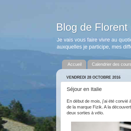
Blog de Florent 
Je vais vous faire vivre au quo
auxquelles je participe, mes diffé
Accueil
Calendrier des cour
VENDREDI 28 OCTOBRE 2016
Séjour en Italie
En début de mois, j'ai été convié 
de la marque Fizik. A la découvert
deux sorties à vélo.