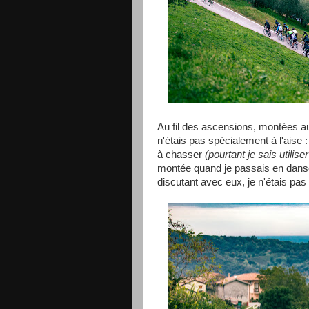
Au fil des ascensions, montées au 
n'étais pas spécialement à l'aise
à chasser
(pourtant je sais utili
montée quand je passais en danseu
discutant avec eux, je n'étais pas