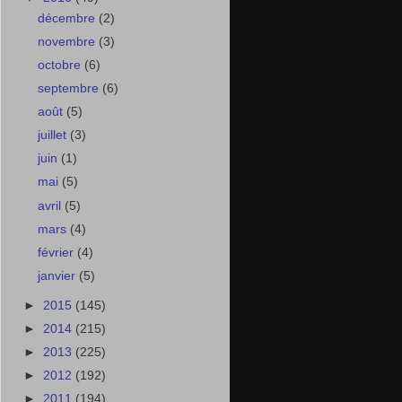
décembre
(2)
novembre
(3)
octobre
(6)
septembre
(6)
août
(5)
juillet
(3)
juin
(1)
mai
(5)
avril
(5)
mars
(4)
février
(4)
janvier
(5)
►
2015
(145)
►
2014
(215)
►
2013
(225)
►
2012
(192)
►
2011
(194)