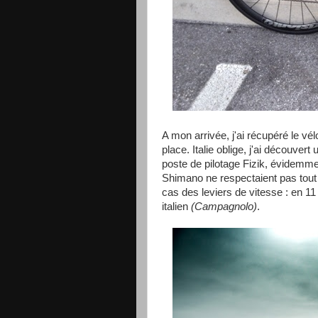
A mon arrivée, j'ai récupéré le vé
place. Italie oblige, j'ai découvert
poste de pilotage Fizik, évidemm
Shimano ne respectaient pas tout à 
cas des leviers de vitesse : en 11 
italien
(Campagnolo)
.