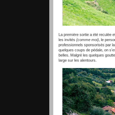
La première sortie a été reculée e
les invités
(comme moi)
, le pers
professionnels sponsorisés par 
quelques coups de pédale, on s'e
belles. Malgré les quelques goutte
large sur les alentours.