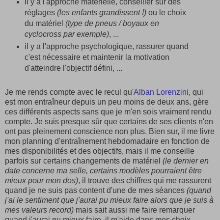
il y a l'approche matérielle, conseiller sur des
réglages
(les enfants grandissent !)
ou le choix
du matériel
(type de pneus / boyaux en
cyclocross par exemple)
, ...
il y a l'approche psychologique, rassurer quand
c'est nécessaire et maintenir la motivation
d'atteindre l'objectif défini, ...
Je me rends compte avec le recul qu'
Alban Lorenzini
, qui
est mon entraîneur depuis un peu moins de deux ans, gère
ces différents aspects sans que je m'en sois vraiment rendu
compte. Je suis presque sûr que certains de ses clients n'en
ont pas pleinement conscience non plus. Bien sur, il me livre
mon planning d'entraînement hebdomadaire en fonction de
mes disponibilités et des objectifs, mais il me conseille
parfois sur certains changements de matériel
(le dernier en
date concerne ma selle, certains modèles pourraient être
mieux pour mon dos)
, il trouve des chiffres qui me rassurent
quand je ne suis pas content d'une de mes séances
(quand
j'ai le sentiment que j'aurai pu mieux faire alors que je suis à
mes valeurs record)
mais sait aussi me faire remarquer
quand j'aurai pu mieux faire, il m'aide dans mes choix