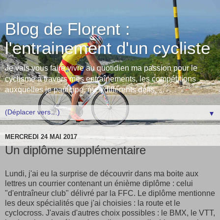
Blog de Florent :
l'entrainement d'un cycliste
Je vais vous faire vivre au quotidien ma passion pour le
cyclisme à travers mes entraînements, les compétitions
auxquelles je participe, mes différents défis, ...
▼
MERCREDI 24 MAI 2017
Un diplôme supplémentaire
Lundi, j'ai eu la surprise de découvrir dans ma boite aux
lettres un courrier contenant un énième diplôme : celui
"d'entraîneur club" délivré par la FFC. Le diplôme mentionne
les deux spécialités que j'ai choisies : la route et le
cyclocross. J'avais d'autres choix possibles : le BMX, le VTT,