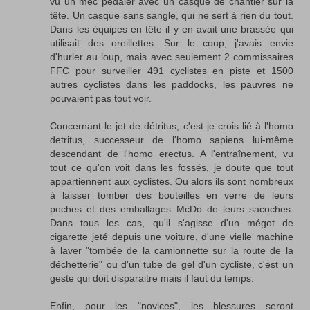
vu un mec pédaler avec un casque de chantier sur la
tête. Un casque sans sangle, qui ne sert à rien du tout.
Dans les équipes en tête il y en avait une brassée qui
utilisait des oreillettes. Sur le coup, j'avais envie
d'hurler au loup, mais avec seulement 2 commissaires
FFC pour surveiller 491 cyclistes en piste et 1500
autres cyclistes dans les paddocks, les pauvres ne
pouvaient pas tout voir.
Concernant le jet de détritus, c'est je crois lié à l'homo
detritus, successeur de l'homo sapiens lui-même
descendant de l'homo erectus. A l'entraînement, vu
tout ce qu'on voit dans les fossés, je doute que tout
appartiennent aux cyclistes. Ou alors ils sont nombreux
à laisser tomber des bouteilles en verre de leurs
poches et des emballages McDo de leurs sacoches.
Dans tous les cas, qu'il s'agisse d'un mégot de
cigarette jeté depuis une voiture, d'une vielle machine
à laver "tombée de la camionnette sur la route de la
déchetterie" ou d'un tube de gel d'un cycliste, c'est un
geste qui doit disparaitre mais il faut du temps.
Enfin, pour les "novices", les blessures seront