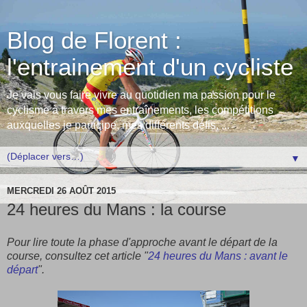
Blog de Florent :
l'entrainement d'un cycliste
Je vais vous faire vivre au quotidien ma passion pour le
cyclisme à travers mes entraînements, les compétitions
auxquelles je participe, mes différents défis, ...
▼
MERCREDI 26 AOÛT 2015
24 heures du Mans : la course
Pour lire toute la phase d'approche avant le départ de la
course, consultez cet article "
24 heures du Mans : avant le
départ
".