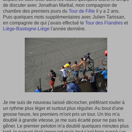
de discuter avec Jonathan Martial, mon compagnon de
chambre des premiers jours du
Tour de Fête
il y a 2 ans.
Puis quelques mots supplémentaires avec Julien Tarissan,
en compagnie de qui j'avais effectué le
Tour des Flandres
et
Liège-Bastogne-Liège
l'année dernière.
Je me suis de nouveau laissé décrocher, préférant rouler à
un rythme plus léger et surtout plus régulier. Au bout d'une
grosse heure, les premiers m'ont pris un tour. Un trio m'a
doublé à grande vitesse, je me suis écarté pour ne pas les
gêner. Le premier peloton m'a doublé quelques minutes plus
tard, le paquet était imposant mais tout s'est bien passé car