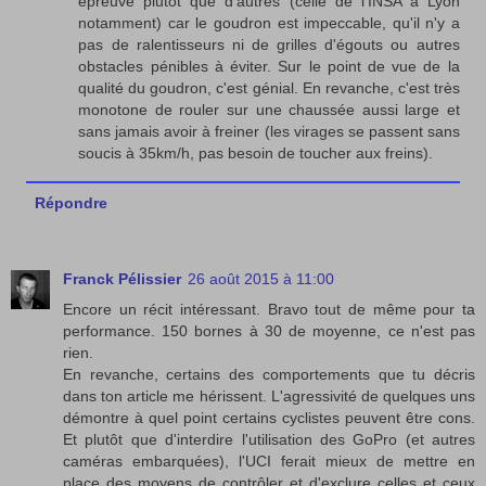
épreuve plutôt que d'autres (celle de l'INSA à Lyon
notamment) car le goudron est impeccable, qu'il n'y a
pas de ralentisseurs ni de grilles d'égouts ou autres
obstacles pénibles à éviter. Sur le point de vue de la
qualité du goudron, c'est génial. En revanche, c'est très
monotone de rouler sur une chaussée aussi large et
sans jamais avoir à freiner (les virages se passent sans
soucis à 35km/h, pas besoin de toucher aux freins).
Répondre
Franck Pélissier
26 août 2015 à 11:00
Encore un récit intéressant. Bravo tout de même pour ta
performance. 150 bornes à 30 de moyenne, ce n'est pas
rien.
En revanche, certains des comportements que tu décris
dans ton article me hérissent. L'agressivité de quelques uns
démontre à quel point certains cyclistes peuvent être cons.
Et plutôt que d'interdire l'utilisation des GoPro (et autres
caméras embarquées), l'UCI ferait mieux de mettre en
place des moyens de contrôler et d'exclure celles et ceux