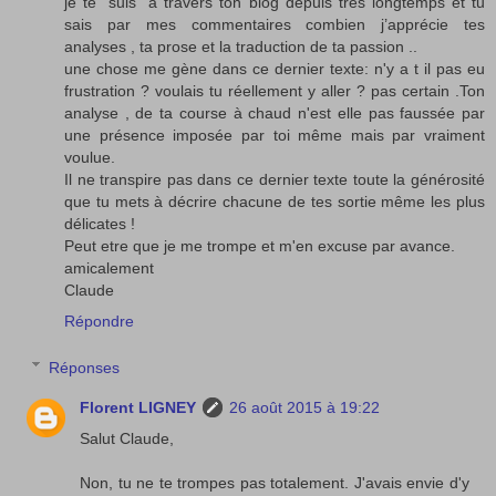
je te "suis" à travers ton blog depuis très longtemps et tu
sais par mes commentaires combien j’apprécie tes
analyses , ta prose et la traduction de ta passion ..
une chose me gène dans ce dernier texte: n'y a t il pas eu
frustration ? voulais tu réellement y aller ? pas certain .Ton
analyse , de ta course à chaud n'est elle pas faussée par
une présence imposée par toi même mais par vraiment
voulue.
Il ne transpire pas dans ce dernier texte toute la générosité
que tu mets à décrire chacune de tes sortie même les plus
délicates !
Peut etre que je me trompe et m'en excuse par avance.
amicalement
Claude
Répondre
Réponses
Florent LIGNEY
26 août 2015 à 19:22
Salut Claude,
Non, tu ne te trompes pas totalement. J'avais envie d'y